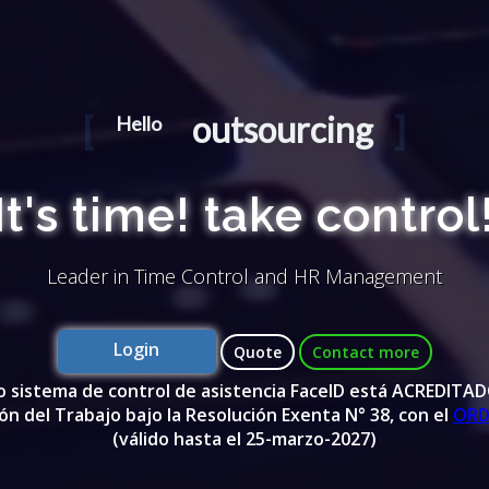
World !
outsourcing
users !
Hello
everybody !
It's time! take control
Leader in Time Control and HR Management
Login
Quote
Contact more
 sistema de control de asistencia FaceID está ACREDITAD
ón del Trabajo bajo la Resolución Exenta N° 38, con el
ORD
(válido hasta el 25-marzo-2027)