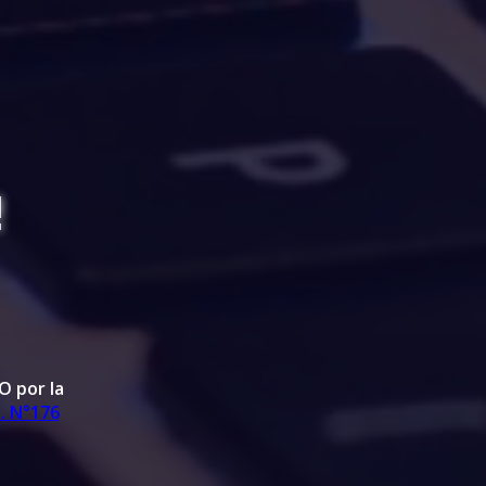
!
O por la
. N°176